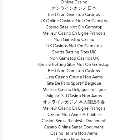
Online Casino
オンラインカジノ 日本
Best Non Gamstop Casinos
UK Online Casinos Not On Gamstop
Casino Sites Not On Gamstop
Meilleur Casino En Ligne Francais
Non Gamstop Casino
UK Casinos Not On Gamstop
Sports Betting Sites UK
Non Gamstop Casinos UK
Online Betting Sites Not On Gamstop
Best Non Gamstop Casinos
Lista Casino Online Non Aams
Site De Paris Sportif Belgique
Meilleur Casino Belgique En Ligne
Migliori Siti Casino Non Aams
オンラインカジノ 本人確認不要
Meilleur Casino En Ligne Français
Casino Non Aams Affidabile
Casino Senza Richiesta Documenti
Casino Online Senza Documenti
Casino Italiani Non Aams
Casino Non Aams