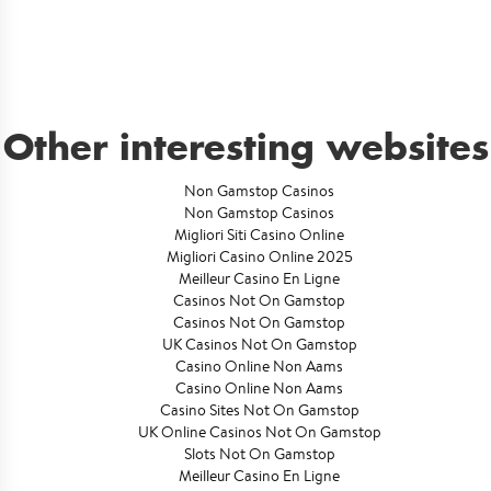
Other interesting websites
Non Gamstop Casinos
Non Gamstop Casinos
Migliori Siti Casino Online
Migliori Casino Online 2025
Meilleur Casino En Ligne
Casinos Not On Gamstop
Casinos Not On Gamstop
UK Casinos Not On Gamstop
Casino Online Non Aams
Casino Online Non Aams
Casino Sites Not On Gamstop
UK Online Casinos Not On Gamstop
Slots Not On Gamstop
Meilleur Casino En Ligne