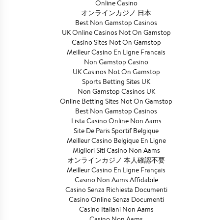
Online Casino
オンラインカジノ 日本
Best Non Gamstop Casinos
UK Online Casinos Not On Gamstop
Casino Sites Not On Gamstop
Meilleur Casino En Ligne Francais
Non Gamstop Casino
UK Casinos Not On Gamstop
Sports Betting Sites UK
Non Gamstop Casinos UK
Online Betting Sites Not On Gamstop
Best Non Gamstop Casinos
Lista Casino Online Non Aams
Site De Paris Sportif Belgique
Meilleur Casino Belgique En Ligne
Migliori Siti Casino Non Aams
オンラインカジノ 本人確認不要
Meilleur Casino En Ligne Français
Casino Non Aams Affidabile
Casino Senza Richiesta Documenti
Casino Online Senza Documenti
Casino Italiani Non Aams
Casino Non Aams