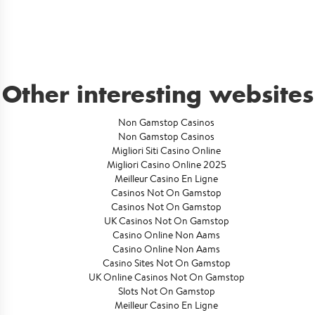
Other interesting websites
Non Gamstop Casinos
Non Gamstop Casinos
Migliori Siti Casino Online
Migliori Casino Online 2025
Meilleur Casino En Ligne
Casinos Not On Gamstop
Casinos Not On Gamstop
UK Casinos Not On Gamstop
Casino Online Non Aams
Casino Online Non Aams
Casino Sites Not On Gamstop
UK Online Casinos Not On Gamstop
Slots Not On Gamstop
Meilleur Casino En Ligne