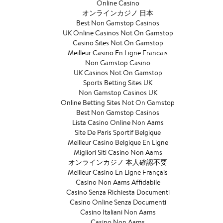
Online Casino
オンラインカジノ 日本
Best Non Gamstop Casinos
UK Online Casinos Not On Gamstop
Casino Sites Not On Gamstop
Meilleur Casino En Ligne Francais
Non Gamstop Casino
UK Casinos Not On Gamstop
Sports Betting Sites UK
Non Gamstop Casinos UK
Online Betting Sites Not On Gamstop
Best Non Gamstop Casinos
Lista Casino Online Non Aams
Site De Paris Sportif Belgique
Meilleur Casino Belgique En Ligne
Migliori Siti Casino Non Aams
オンラインカジノ 本人確認不要
Meilleur Casino En Ligne Français
Casino Non Aams Affidabile
Casino Senza Richiesta Documenti
Casino Online Senza Documenti
Casino Italiani Non Aams
Casino Non Aams